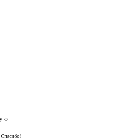
у ☺️
 Спасибо!