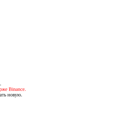
.
рже Binance.
ать новую.