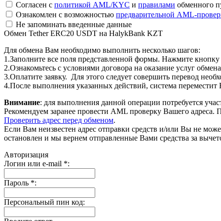
Согласен с
политикой AML/KYC
и
правилами
обменного п
Ознакомлен с возможностью
предварительной AML-провер
Не запоминать введенные данные
Обмен Tether ERC20 USDT на HalykBank KZT
Для обмена Вам необходимо выполнить несколько шагов:
1.Заполните все поля представленной формы. Нажмите кнопку
2.Ознакомьтесь с условиями договора на оказание услуг обмена
3.Оплатите заявку. Для этого следует совершить перевод необ
4.После выполнения указанных действий, система переместит Ва
Внимание
: для выполнения данной операции потребуется учас
Рекомендуем заранее провести AML проверку Вашего адреса. П
Проверить адрес перед обменом
.
Если Вам неизвестен адрес отправки средств и/или Вы не мож
остановлен и мы вернем отправленные Вами средства за вычет
Авторизация
Логин или e-mail
*
:
Пароль
*
:
Персональный пин код: