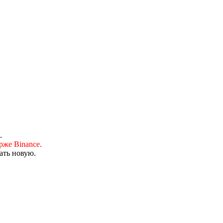
.
рже Binance.
ать новую.