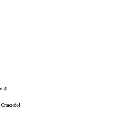
у ☺️
 Спасибо!