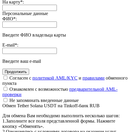
На карту
*
:
Персональные данные
ФИО
*
:
Введите ФИО владельца карты
E-mail
*
:
Введите ваш e-mail
Согласен с
политикой AML/KYC
и
правилами
обменного
пункта
Ознакомлен с возможностью
предварительной AML-
проверки
Не запоминать введенные данные
Обмен Tether Solana USDT на Tinkoff-банк RUB
Для обмена Вам необходимо выполнить несколько шагов:
1.Заполните все поля представленной формы. Нажмите
кнопку «Обменять».
2.Ознакомьтесь с условиями договора на оказание услуг